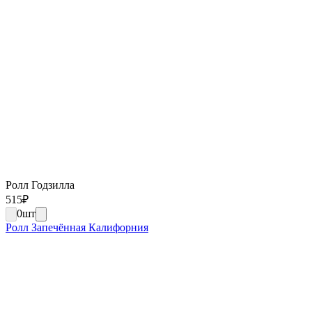
Ролл Годзилла
515
₽
0
шт
Ролл Запечённая Калифорния