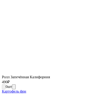
Ролл Запечённая Калифорния
490
₽
0
шт
Картофель фри