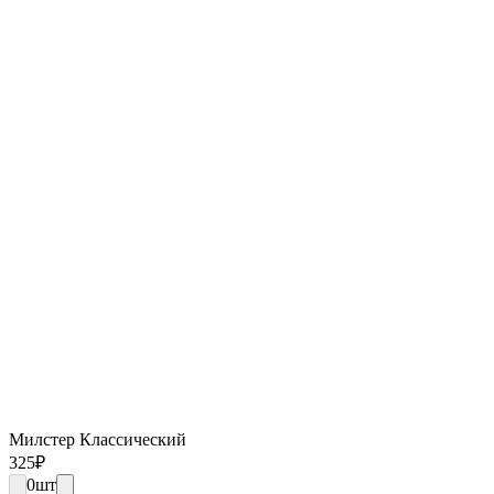
Милстер Классический
325
₽
0
шт