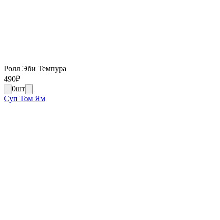
Ролл Эби Темпура
490
₽
0
шт
Суп Том Ям