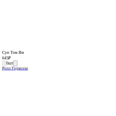
Суп Том Ям
645
₽
0
шт
Ролл Годзилла