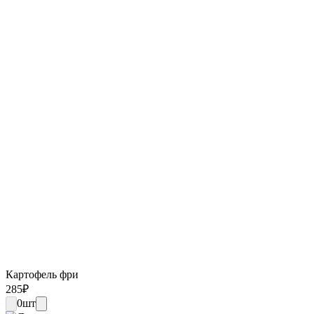
Картофель фри
285
₽
0
шт