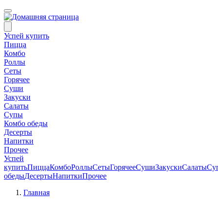
Успей купить
Пицца
Комбо
Роллы
Сеты
Горячее
Суши
Закуски
Салаты
Супы
Комбо обеды
Десерты
Напитки
Прочее
Успей
купить
Пицца
Комбо
Роллы
Сеты
Горячее
Суши
Закуски
Салаты
Су
обеды
Десерты
Напитки
Прочее
Главная