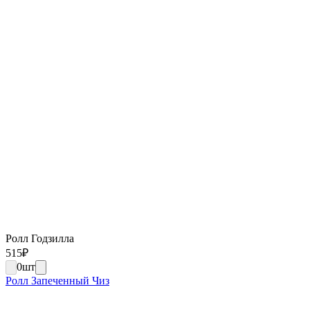
Ролл Годзилла
515
₽
0
шт
Ролл Запеченный Чиз