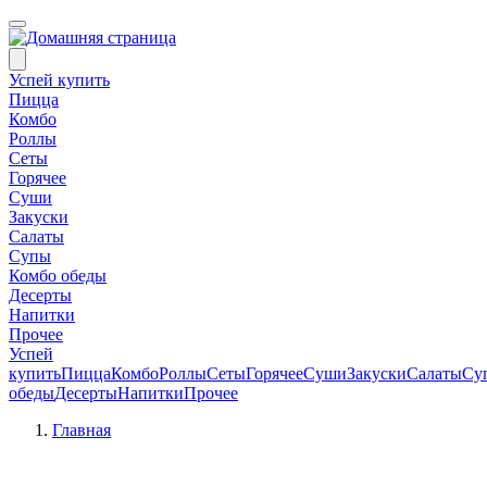
Успей купить
Пицца
Комбо
Роллы
Сеты
Горячее
Суши
Закуски
Салаты
Супы
Комбо обеды
Десерты
Напитки
Прочее
Успей
купить
Пицца
Комбо
Роллы
Сеты
Горячее
Суши
Закуски
Салаты
Су
обеды
Десерты
Напитки
Прочее
Главная