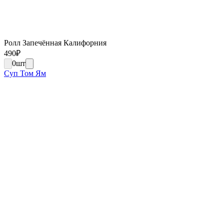
Ролл Запечённая Калифорния
490
₽
0
шт
Суп Том Ям