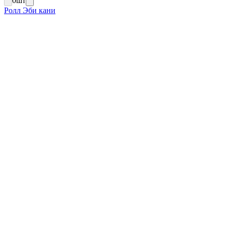
0
шт
Ролл Эби кани