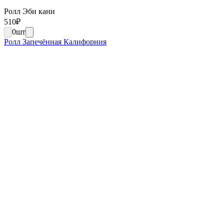
Ролл Эби кани
510
₽
0
шт
Ролл Запечённая Калифорния