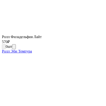
Ролл Филадельфия Лайт
570
₽
0
шт
Ролл Эби Темпура