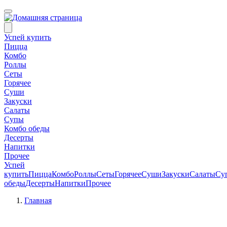
Успей купить
Пицца
Комбо
Роллы
Сеты
Горячее
Суши
Закуски
Салаты
Супы
Комбо обеды
Десерты
Напитки
Прочее
Успей
купить
Пицца
Комбо
Роллы
Сеты
Горячее
Суши
Закуски
Салаты
Су
обеды
Десерты
Напитки
Прочее
Главная