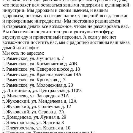
что позволяет нам оставаться явными лидерами в кулинарной
индустрии. Мы дорожим и своим именем, и вашим
здоровьем, поэтому в составе наших угощений всегда свежие
и проверенные ингредиенты. Мы постоянно развиваемся
и стараемся делать все возможное, чтобы не разочаровать вас.
Вы обязательно оцените теплую и уютную атмосферу,
вкусную еду и приветливый персонал. А если у вас нет
возможности посетить нас, мы с радостью доставим ваш заказ
домой или в офис.
Мы есть по адресам:
г. Раменское, ул. Лучистая д. 7
г. Раменское, ул. Космонавтов д. 40В
г. Раменское, ул. Северное шоссе д. 18
г. Раменское, ул. Красноармейская 19А
г. Раменское, ул. Крымская д. 7
г. Раменское, ул. Молодежная д. 20
д. Литвиново, ул. Центральная д. 110\3
д. Михалево, ул. Загородная 31А
г. Жуковский, ул. Менделеева д. 12А
г. Жуковский, ул. Солнечная д. 12
г. Жуковский, ул. Серова д. 7А
г. Домодедово, ул. Лунная д. 29
г. Электросталь, ул. Ялагина 3
г. Электросталь, ул. Красная д. 10