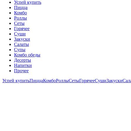
Успей купить
Пицца
Комбо
Роллы
Сеты
Горячее
Суши
Закуски
Салаты
Супы
Комбо обеды
Десерты
Напитки
Прочее
Успей купить
Пицца
Комбо
Роллы
Сеты
Горячее
Суши
Закуски
Сал