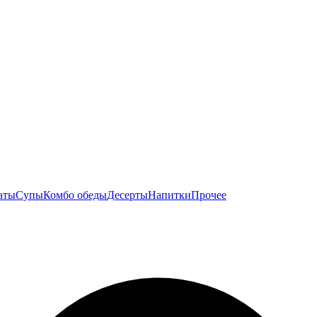
аты
Супы
Комбо обеды
Десерты
Напитки
Прочее