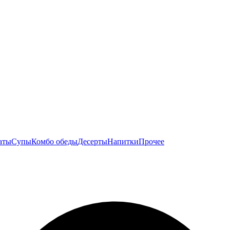
аты
Супы
Комбо обеды
Десерты
Напитки
Прочее